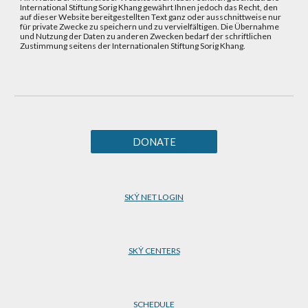
International Stiftung Sorig Khang gewährt Ihnen jedoch das Recht, den
auf dieser Website bereitgestellten Text ganz oder ausschnittweise nur
für private Zwecke zu speichern und zu vervielfältigen. Die Übernahme
und Nutzung der Daten zu anderen Zwecken bedarf der schriftlichen
Zustimmung seitens der Internationalen Stiftung Sorig Khang.
DONATE
SKẎ NET LOGIN
SKẎ CENTERS
SCHEDULE